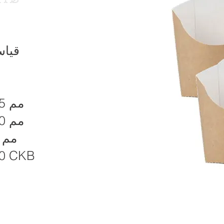
قيا
105 مم
130 مم
40 مم
0 CKB