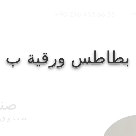
i
+90 216 415 66 55
منتجات
معلومات عنا
الصفحة الرئيسية
بطاطس ورقية ب
صند
صندوق 