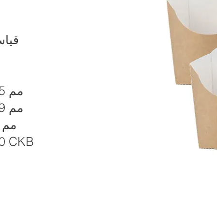
قيا
105 مم
109 مم
40 مم
0 CKB