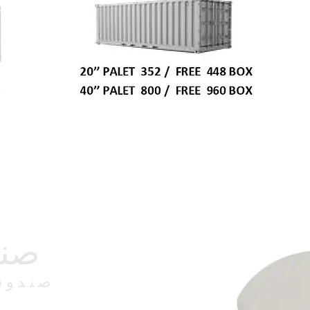
صند
صندوق