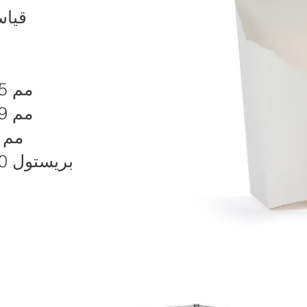
قيا
105 مم
109 مم
40 مم
210 بريستول