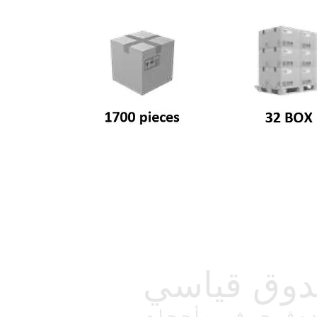
وق قياسي
وق حرفي بأحجام