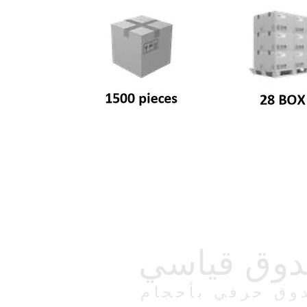
وق قياسي
وق حرفي بأحجام