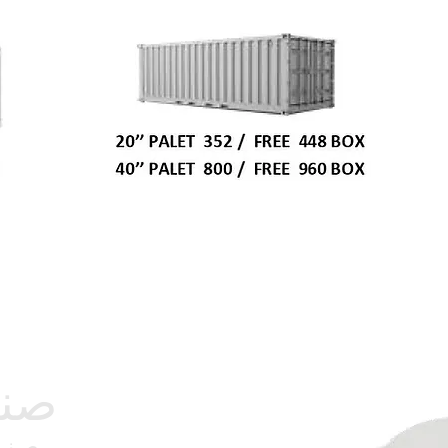
صند
صند