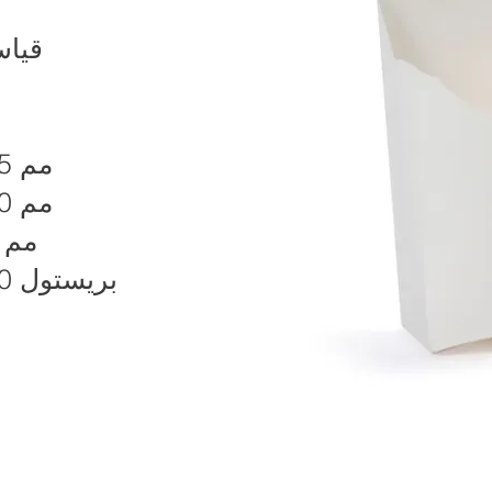
قيا
105 مم
130 مم
40 مم
210 بريستول