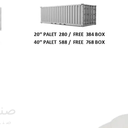
صند
صند