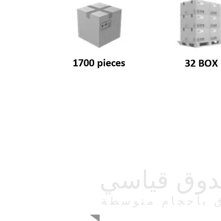
وق قياسي
 بأحجام متوسطة