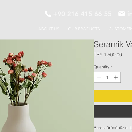
i
+90 216 415 66 55
ABOUT US
OUR PRODUCTS
CUSTOMER
Seramik V
Pric
TRY 1,500.00
Quantity
*
Burası ürününüzle il