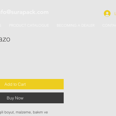
nfo@surapack.com
S
PRODUCT CATALOGUE
BECOMING A DEALER
CONTA
azo
e
Add to Cart
Buy Now
gili boyut, malzeme, bakım ve 