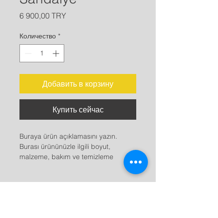
Цена
6 900,00 TRY
Количество
*
Добавить в корзину
Купить сейчас
Buraya ürün açıklamasını yazın. 
Burası ürününüzle ilgili boyut, 
malzeme, bakım ve temizleme 
talimatları gibi ayrıntıları eklemek için 
ideal bir yerdir.
Ürün Bilgileri
Burası ürününüzle ilgili 
boyut
, 
İade Politikası
malzeme
, 
bakım 
ve 
temizleme 