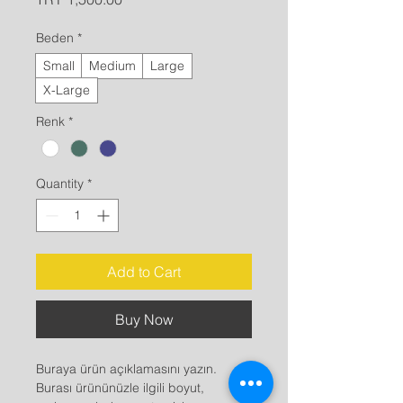
Beden
*
Small
Medium
Large
X-Large
Renk
*
Quantity
*
Add to Cart
Buy Now
Buraya ürün açıklamasını yazın. 
Burası ürününüzle ilgili boyut, 