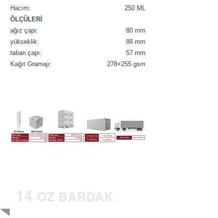
Hacım:
250 ML
ÖLÇÜLERİ
ağız çapı:
80 mm
yükseklik:
88 mm
taban çapı:
57 mm
Kağıt Gramajı:
278+255 gsm
14
OZ BARDAK