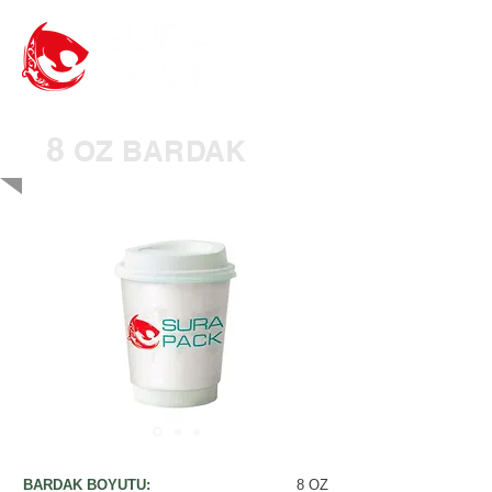
8
OZ BARDAK
BARDAK BOYUTU:
8 OZ