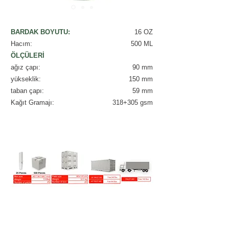
BARDAK BOYUTU:
16 OZ
Hacım:
500 ML
ÖLÇÜLERİ
ağız çapı:
90 mm
yükseklik:
150 mm
taban çapı:
59 mm
Kağıt Gramajı:
318+305 gsm