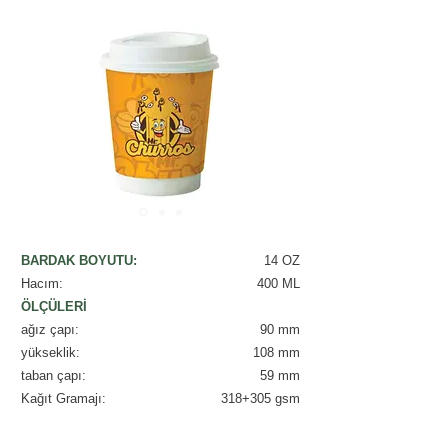
BARDAK BOYUTU:
14 OZ
Hacım:
400 ML
ÖLÇÜLERİ
ağız çapı:
90 mm
yükseklik:
108 mm
taban çapı:
59 mm
Kağıt Gramajı:
318+305 gsm