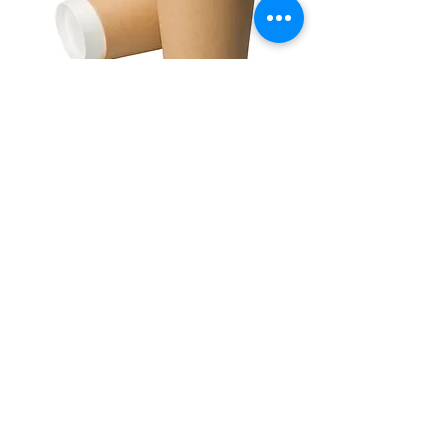
14 OZ
BARDAK BOYUTU:
400 ML
Hacım:
ÖLÇÜLERİ
90 mm
ağız çapı:
108 mm
yükseklik:
59 mm
taban çapı:
318+270 gsm
Kağıt Gramajı: