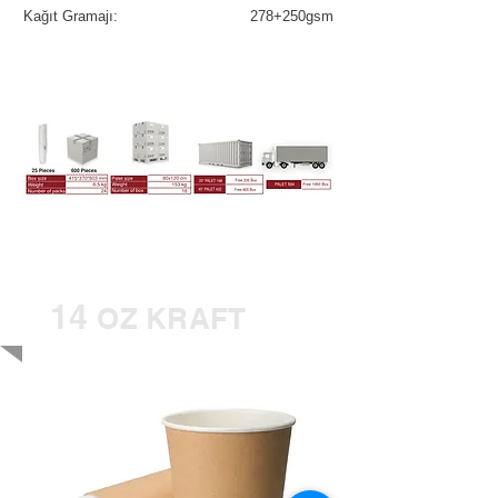
Kağıt Gramajı:
278+250gsm
14
OZ KRAFT