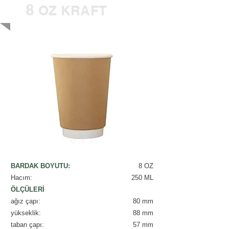
8
OZ KRAFT
BARDAK BOYUTU:
8 OZ
Hacım:
250 ML
ÖLÇÜLERİ
ağız çapı:
80 mm
yükseklik:
88 mm
taban çapı:
57 mm