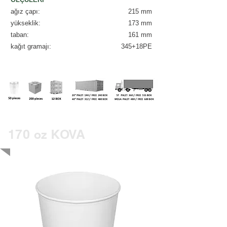
ağız çapı:
215 mm
yükseklik:
173 mm
taban
:
161 mm
kağıt gramajı:
345+18PE
170
KOVA
oz