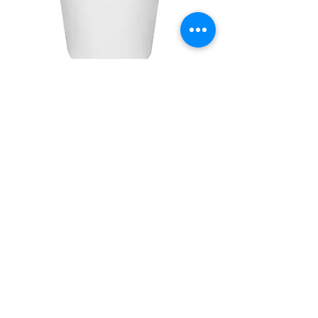
KOVA BOYUTU:
170 oz
hacım:
5100 ml​
ÖLÇÜLERİ
ağız çapı:
228 mm
yükseklik:
210 mm
taban
:
161 mm
kağıt gramajı:
345+18PE