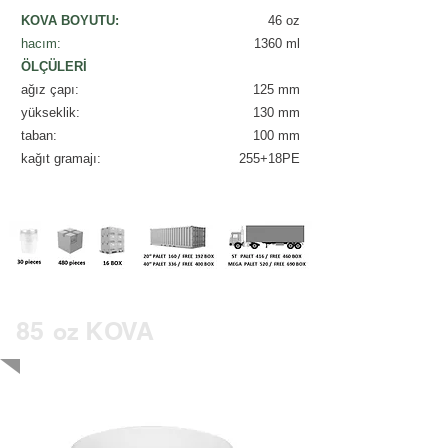
KOVA BOYUTU:
46 oz
hacım:
1360 ml​
ÖLÇÜLERİ
ağız çapı:
125 mm
yükseklik:
130 mm
taban
:
100 mm
kağıt gramajı:
255+18PE
85
KOVA
oz