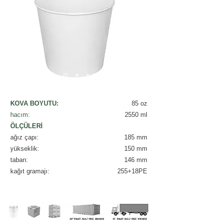
KOVA BOYUTU:
85 oz
hacım:
2550 ml​
ÖLÇÜLERİ
ağız çapı:
185 mm
yükseklik:
150 mm
taban
:
146 mm
kağıt gramajı:
255+18PE