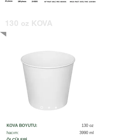
130
KOVA
oz
KOVA BOYUTU:
130 oz
hacım:
3990 ml​
ÖLÇÜLERİ